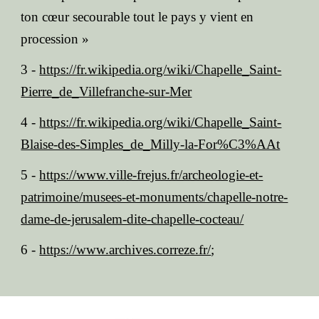
ton cœur secourable tout le pays y vient en
procession »
3 -
https://fr.wikipedia.org/wiki/Chapelle_Saint-
Pierre_de_Villefranche-sur-Mer
4
-
https://fr.wikipedia.org/wiki/Chapelle_Saint-
Blaise-des-Simples_de_Milly-la-For%C3%AAt
5
-
https://www.ville-frejus.fr/archeologie-et-
patrimoine/musees-et-monuments/chapelle-notre-
dame-de-jerusalem-dite-chapelle-cocteau/
6 -
https://www.archives.correze.fr/
;